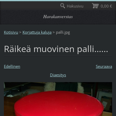
Hakusivu
0,00 €
Harakanverstas
Kotisivu
>
Korjattuja kaluja
>
palli.jpg
Räikeä muovinen palli......
Edellinen
Seuraava
Diaesitys