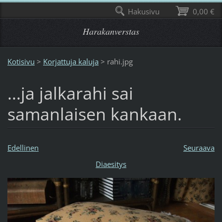
Hakusivu
0,00 €
Harakanverstas
Kotisivu
>
Korjattuja kaluja
>
rahi.jpg
...ja jalkarahi sai
samanlaisen kankaan.
Edellinen
Seuraava
Diaesitys